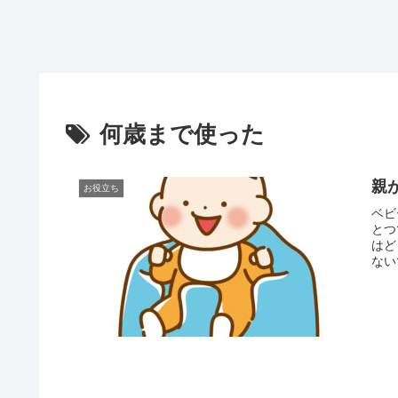
何歳まで使った
親
お役立ち
ベビ
とつ
はど
ない