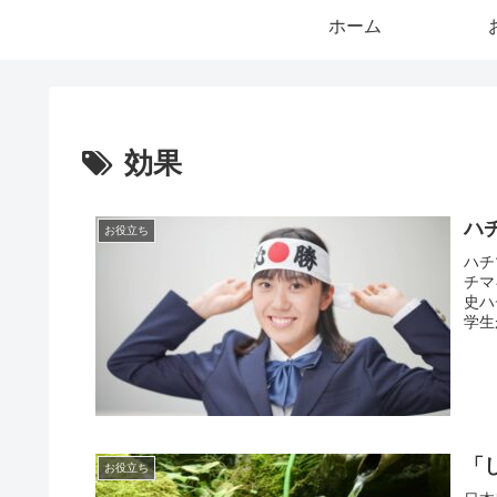
ホーム
効果
ハ
お役立ち
ハチ
チマ
史ハ
学生
「
お役立ち