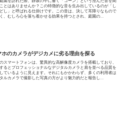
庭園を訪れた際、静寂の中に響く「コーン」という澄んだ音を聞
ことはありませんか？この特徴的な音を生み出しているのが「し
どし」と呼ばれる仕掛けです。この音は、決して耳障りなもので
く、むしろ心を落ち着かせる効果を持つとされ、庭園の...
マホのカメラがデジカメに劣る理由を探る
のスマートフォンは、驚異的な高解像度カメラを搭載しており、
するとプロフェッショナルなデジタルカメラと肩を並べる品質を
しているように見えます。それにもかかわらず、多くの利用者は
タルカメラで撮影した写真の方がより魅力的だと報告し...