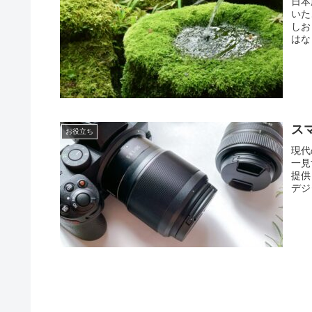
日本
いた
しお
はな
ス
お役立ち
現代
一見
提供
デジ