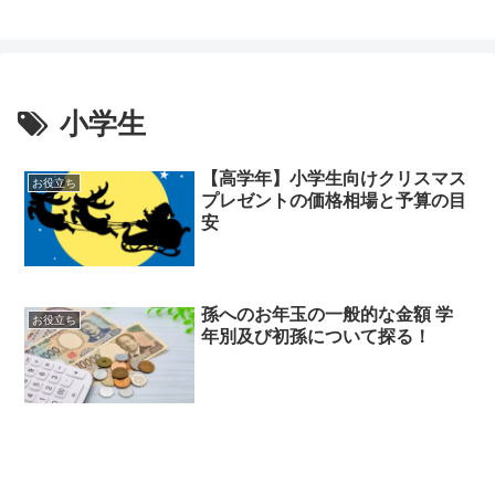
小学生
【高学年】小学生向けクリスマス
お役立ち
プレゼントの価格相場と予算の目
安
孫へのお年玉の一般的な金額 学
お役立ち
年別及び初孫について探る！