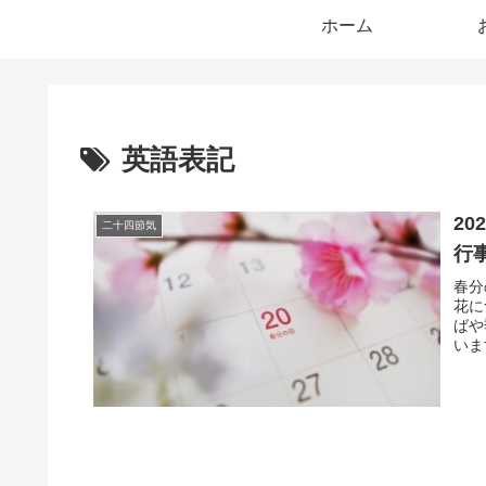
ホーム
英語表記
2
二十四節気
行
春分
花に
ばや
いま