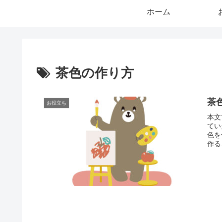
ホーム
茶色の作り方
茶
お役立ち
本文
てい
色を
作る