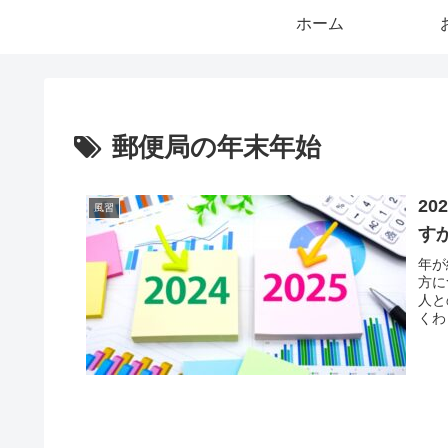
ホーム
郵便局の年末年始
2
風習
す
年が
方に
人と
くわ