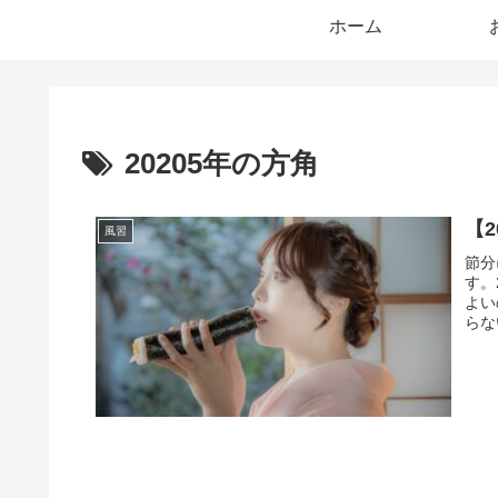
ホーム
20205年の方角
【
風習
節分
す。
よい
らな