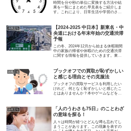
時間を分や秒の単位に変換する方法や結
果を一覧にまとめた早見表をご紹介しま
す。これにより、日常生活や学習のさま
ざまな場面で、時間計算を簡単かつ迅速
に確認することができます。たとえば、1
時間を分や秒に変換する必要がある場合
【2024-2025 中日本】新東名・中
お役立ち
や、特定の秒数を分や時...
央道における年末年始の交通渋滞
予報
この冬、2024年12月から始まる休暇期間
中の家族の帰省や休暇のための交通渋滞
に関する情報を提供していきます。東京
や大阪から名古屋に向かう中日本地区の
主要高速道路の渋滞状況とそのピーク時
を分析し、交通渋滞が予想される主要区
ブックオフでの買取が恥ずかしい
お役立ち
間とその詳細な予測...
と感じる理由とその克服法
ブックオフの買取サービスを利用したい
けれど、何となく恥ずかしいと感じたこ
とはありませんか？本やゲームなどを売
却する際、他人の目線、査定価格への不
安、店員とのやり取りなどが気になるこ
とがあるかもしれません。しかし、事前
「人のうわさも75日」のことわざ
お役立ち
準備や工夫をすれば、こう...
の意味を探る！
人々は時間が経つとどんな噂も忘れてし
まうことがあります。この現象を表すの