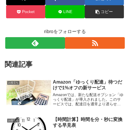
Pocket
LINE
コピー
ribroをフォローする
関連記事
Amazon「ゆっくり配達」待つだ
お役立ち
けで1%オフの新サービス
Amazonでは、新たな配送オプション「ゆ
っくり配達」が導入されました。このサ
ービスでは、配達日を通常より遅らせる
ことで、購入金額の1%が割引されます。
「ゆっくり配達」の仕組みとその利点こ
の新しい配送方法は、単に配達を遅らせ
【時間計算】時間を分・秒に変換
お役立ち
るだけではなく、...
する早見表