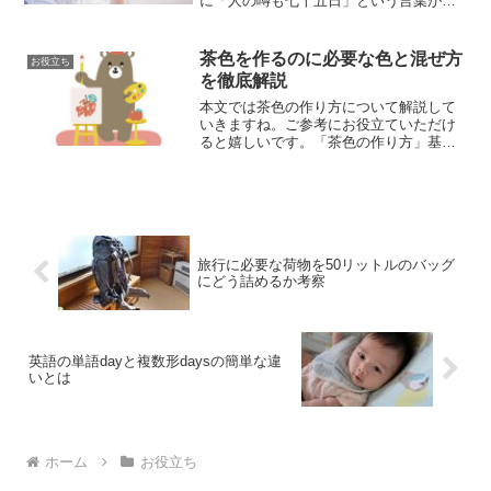
に「人の噂も七十五日」という言葉が使
われます。この言葉は、具体的に75日
間、つまり約二か月半の時間を指しま
す。この記事では、この言葉の意味やな
茶色を作るのに必要な色と混ぜ方
お役立ち
ぜ75日間なのかを詳しく説...
を徹底解説
本文では茶色の作り方について解説して
いきますね。ご参考にお役立ていただけ
ると嬉しいです。「茶色の作り方」基本
的な混色方法三原色を使った茶色の作り
方三原色（赤、青、黄）を混ぜることで
茶色を作ることができます。基本の配合
では、赤と黄を混ぜてオレ...
旅行に必要な荷物を50リットルのバッグ
にどう詰めるか考察
英語の単語dayと複数形daysの簡単な違
いとは
ホーム
お役立ち