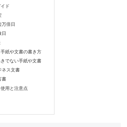
ガイド
安
粒万倍日
赦日
法
：手紙や文書の書き方
べきでない手紙や文書
ジネス文書
言書
な使用と注意点