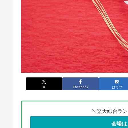
X
Facebook
はてブ
＼楽天総合ラン
会場は