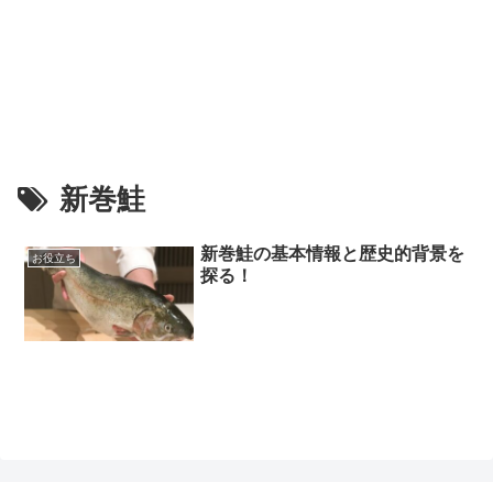
新巻鮭
新巻鮭の基本情報と歴史的背景を
お役立ち
探る！