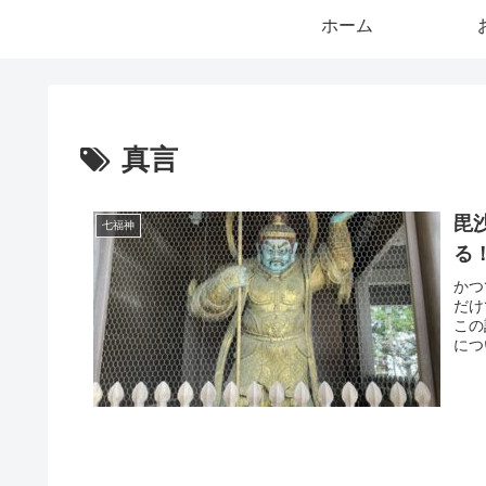
ホーム
真言
毘
七福神
る
かつ
だけ
この
につ