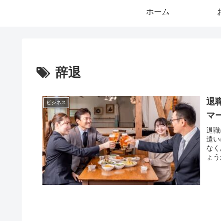
ホーム
辞退
退
ビジネス
マ
退職
遣い
なく
ょう