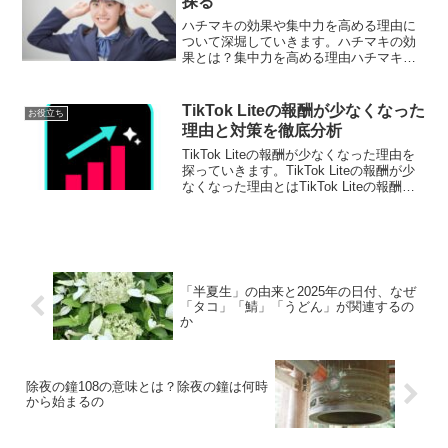
探る
ハチマキの効果や集中力を高める理由に
ついて深堀していきます。ハチマキの効
果とは？集中力を高める理由ハチマキの
基本的な役割と歴史ハチマキは、日本の
伝統的な装飾品であり、古くから戦士や
職人、学生が使用してきました。その起
TikTok Liteの報酬が少なくなった
お役立ち
源は古代にさかのぼり、戦...
理由と対策を徹底分析
TikTok Liteの報酬が少なくなった理由を
探っていきます。TikTok Liteの報酬が少
なくなった理由とはTikTok Liteの報酬が
減少した背景TikTok Liteの報酬プログラ
ムは、ユーザー獲得とアクティブ率向上
を目的として...
「半夏生」の由来と2025年の日付、なぜ
「タコ」「鯖」「うどん」が関連するの
か
除夜の鐘108の意味とは？除夜の鐘は何時
から始まるの