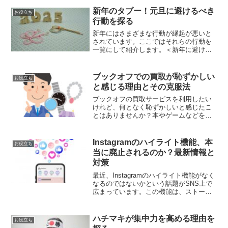
もので、昔のように親しかった友人と
も、気づけばあまり連絡を取らなくなっ
新年のタブー！元旦に避けるべき
お役立ち
てしまいます。相手も同じこ...
行動を探る
新年にはさまざまな行動が縁起が悪いと
されています。ここではそれらの行動を
一覧にして紹介します。＜新年に避ける
べき行動リスト＞【1】掃除を避ける
【2】洗濯を控える【3】調理を避ける
【4】刃物を使わない【5】争いごとはし
ブックオフでの買取が恥ずかしい
お役立ち
ない【6】過度の出費は控...
と感じる理由とその克服法
ブックオフの買取サービスを利用したい
けれど、何となく恥ずかしいと感じたこ
とはありませんか？本やゲームなどを売
却する際、他人の目線、査定価格への不
安、店員とのやり取りなどが気になるこ
とがあるかもしれません。しかし、事前
Instagramのハイライト機能、本
お役立ち
準備や工夫をすれば、こう...
当に廃止されるのか？最新情報と
対策
最近、Instagramのハイライト機能がなく
なるのではないかという話題がSNS上で
広まっています。この機能は、ストーリ
ーズを24時間以上プロフィールに残せる
便利なものとして、多くのユーザーに活
用されています。特に、過去のストーリ
ハチマキが集中力を高める理由を
お役立ち
ーズを一覧...