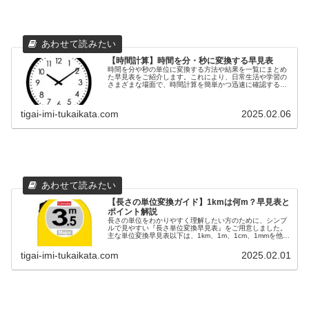
【時間計算】時間を分・秒に変換する早見表
時間を分や秒の単位に変換する方法や結果を一覧にまとめ
た早見表をご紹介します。これにより、日常生活や学習の
さまざまな場面で、時間計算を簡単かつ迅速に確認するこ
とができます。たとえば、1時間を分や秒に変換する必要
がある場合や、特定の秒数を分や時...
tigai-imi-tukaikata.com
2025.02.06
【長さの単位変換ガイド】1kmは何m？早見表と
ポイント解説
長さの単位をわかりやすく理解したい方のために、シンプ
ルで見やすい『長さ単位変換早見表』をご用意しました。
主な単位変換早見表以下は、1km、1m、1cm、1mmを他の
単位に変換した際の結果をまとめたものです。単位
kmmcmmm1km1km10...
tigai-imi-tukaikata.com
2025.02.01