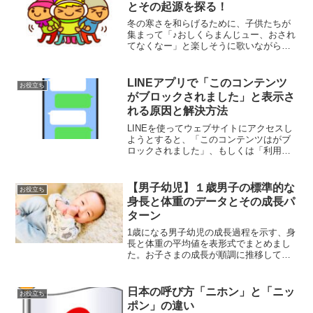
とその起源を探る！
冬の寒さを和らげるために、子供たちが
集まって「♪おしくらまんじュー、おされ
てなくなー」と楽しそうに歌いながら遊
ぶ姿は、多くの人にとって馴染み深い光
景ですね。この遊びはどのような意味を
持っているのでしょうか？そして、この
LINEアプリで「このコンテンツ
お役立ち
歌にはどんな続きがある...
がブロックされました」と表示さ
れる原因と解決方法
LINEを使ってウェブサイトにアクセスし
ようとすると、「このコンテンツはがブ
ロックされました」、もしくは「利用で
きません」というメッセージが出ること
がありますね。このメッセージが出る
と、該当するウェブページが表示されま
【男子幼児】１歳男子の標準的な
お役立ち
せん。この通知は、LI...
身長と体重のデータとその成長パ
ターン
1歳になる男子幼児の成長過程を示す、身
長と体重の平均値を表形式でまとめまし
た。お子さまの成長が順調に推移してい
るのか気になるところかと思います。
個々の成長は個人差がありますので、あ
くまでも参考程度にご利用くださいませ
日本の呼び方「ニホン」と「ニッ
お役立ち
^^１歳の男の子の身長平...
ポン」の違い