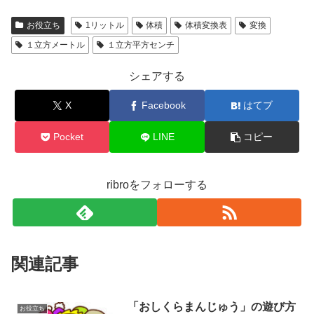
お役立ち
1リットル
体積
体積変換表
変換
１立方メートル
１立方平方センチ
シェアする
X
Facebook
はてブ
Pocket
LINE
コピー
ribroをフォローする
関連記事
「おしくらまんじゅう」の遊び方
お役立ち