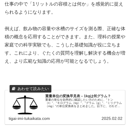
仕事の中で「1リットルの容積とは何か」を感覚的に捉え
られるようになります。
例えば、飲み物の容量や水槽のサイズを測る際、正確な体
積の概念を応用することができます。また、理科の授業や
家庭での科学実験でも、こうした基礎知識が役に立ちま
す。これにより、ぐたくの質問を理解し解決する機会が増
え、より広範な知識の応用が可能となるでしょう。
重量単位の変換早見表 – 1kgは何グラム？
重量の単位を効率的に確認したい方のために、"トン
（t）"、"キログラム（kg）"、"グラム（g）"、"ミリグラム
（mg）"の単位変換表をまとめました。以下に、それぞれ
の単位間の変換結果をわかりやすく説明しています。重量
単位の変換一覧単位トン...
tigai-imi-tukaikata.com
2025.02.02