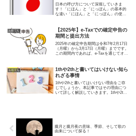
日本の呼び方について深堀していきま
す！「にほん」と「にっぽん」の基本的
な違い「にほん」と「にっぽん」の使い
分け「にほん」と「にっぽん」はどちら
も日本の正式な呼び方ですが、使い分け
に明確なルールがあるわけではありませ
【2025年】e-Taxでの確定申告の
お役立ち
ん。ただし、一般的には「に...
期間と提出方法
2025年の確定申告期間は令和7年2月17日
（月曜）から3月17日（月曜）までです。
この期間内であれば、e-Taxを通じてオン
ラインで24時間、どの時間帯でも申告が
可能で、最終日は23:59までに提出すれば
遅れになりません。【2025年】確...
1thや2thと書いてはいけない知ら
お役立ち
れざる事情
1thや2thと書いてはいけない理由をご存
じでしょうか。本記事ではその理由につ
いて詳しく解説していきます。1thや2th
の正しい表記とは1thと2thの意味英語の
序数（順序を表す数字）は、通常、特定
のルールに従って表記されます。しか
し、日本...
朧月と朧月夜の意味、季節、そして歌の
由来について探る！