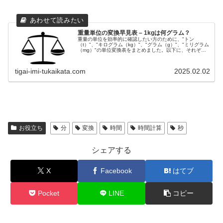
重量単位の変換早見表 – 1kgは何グラム？
重量の単位を効率的に確認したい方のために、"トン
（t）"、"キログラム（kg）"、"グラム（g）"、"ミリグラム
（mg）"の単位変換表をまとめました。以下に、それぞれ
の単位間の変換結果をわかりやすく説明しています。重量
単位の変換一覧単位トン...
tigai-imi-tukaikata.com
2025.02.02
お役立ち
分
変換
時間
時間計算
秒
シェアする
X
Facebook
はてブ
Pocket
LINE
コピー