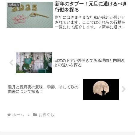
が平成何年か、あるいは平成16年がどの
新年のタブー！元旦に避けるべき
お役立ち
西暦に相当するのか...
行動を探る
新年にはさまざまな行動が縁起が悪いと
されています。ここではそれらの行動を
一覧にして紹介します。＜新年に避ける
べき行動リスト＞【1】掃除を避ける
【2】洗濯を控える【3】調理を避ける
【4】刃物を使わない【5】争いごとはし
ない【6】過度の出費は控...
日本のドアが外開きである理由と内開き
との違いを探る
朧月と朧月夜の意味、季節、そして歌の
由来について探る！
ホーム
お役立ち