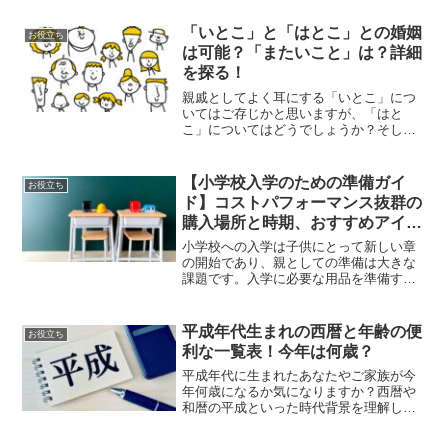
かい あったかグッズ ルームソックス あ
ったかい靴下 厚手 プ...
「いとこ」と「はとこ」との婚姻
お役立ち
は可能？「またいこと」は？詳細
を探る！
親戚としてよく耳にする「いとこ」につ
いてはご存じかと思いますが、「はと
こ」についてはどうでしょうか？そし
て、もっと複雑な関係である「いとこの
いとこ」や「またいとこ」についての意
味はご存じですか？この記事では、これ
【小学校入学のための準備ガイ
お役立ち
らの親戚関係と、それらの間で...
ド】コストパフォーマンス抜群の
購入場所と時期、おすすめアイテ
ムの紹介
小学校への入学は子供にとって新しい章
の開始であり、親としての準備は大きな
課題です。入学に必要な用品を準備する
ためには、意外と多くの時間が必要にな
ることがあります。事前に必要な物をリ
ストアップし、どの場所で買うとコスト
平成年代生まれの西暦と年齢の便
お役立ち
効率が良いのかを調べるこ...
利な一覧表！今年は何歳？
平成年代に生まれたあなたやご家族が今
年何歳になるか気になりますか？西暦や
和暦の平成といった時代背景を理解して
いても、具体的な年数の変換は記憶して
いないものです。例えば、2004年生まれ