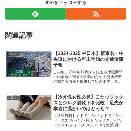
ribroをフォローする
関連記事
【2024-2025 中日本】新東名・中
お役立ち
央道における年末年始の交通渋滞
予報
この冬、2024年12月から始まる休暇期間
中の家族の帰省や休暇のための交通渋滞
に関する情報を提供していきます。東京
や大阪から名古屋に向かう中日本地区の
主要高速道路の渋滞状況とそのピーク時
を分析し、交通渋滞が予想される主要区
【冷え性女性必見】こたつソック
お役立ち
間とその詳細な予測...
スとシルク混靴下を比較｜足先が
本当に温かいのはどっち？
【送料無料】まるでこたつ まるでこたつ
ソックス あったか 靴下 ソックス ハイソ
ックス レディース メンズ 冷え対策 発熱
23-25cm 25-27cm 岡本 冷え取り靴下 暖