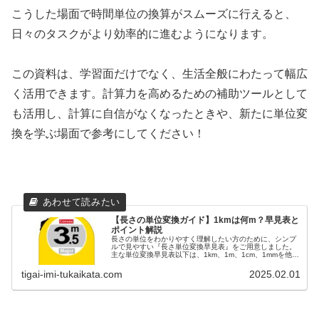
こうした場面で時間単位の換算がスムーズに行えると、
日々のタスクがより効率的に進むようになります。
この資料は、学習面だけでなく、生活全般にわたって幅広
く活用できます。計算力を高めるための補助ツールとして
も活用し、計算に自信がなくなったときや、新たに単位変
換を学ぶ場面で参考にしてください！
【長さの単位変換ガイド】1kmは何m？早見表と
ポイント解説
長さの単位をわかりやすく理解したい方のために、シンプ
ルで見やすい『長さ単位変換早見表』をご用意しました。
主な単位変換早見表以下は、1km、1m、1cm、1mmを他の
単位に変換した際の結果をまとめたものです。単位
kmmcmmm1km1km10...
tigai-imi-tukaikata.com
2025.02.01