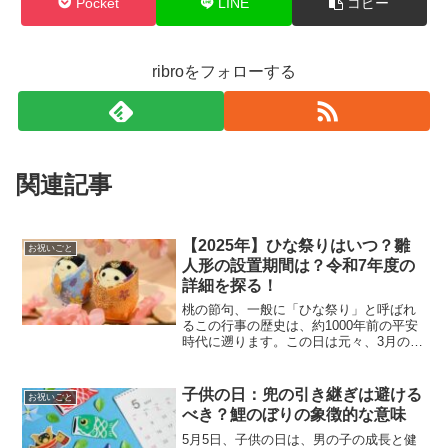
Pocket
LINE
コピー
ribroをフォローする
関連記事
【2025年】ひな祭りはいつ？雛
お祝いごと
人形の設置期間は？令和7年度の
詳細を探る！
桃の節句、一般に「ひな祭り」と呼ばれ
るこの行事の歴史は、約1000年前の平安
時代に遡ります。この日は元々、3月の初
旬に行われる上巳の節句に関連し、健康
と邪気払いを祈る儀式として広まったよ
うです。また、ひな祭りは日本に伝わる
子供の日：兜の引き継ぎは避ける
お祝いごと
前から中国の漢時代...
べき？鯉のぼりの象徴的な意味
5月5日、子供の日は、男の子の成長と健