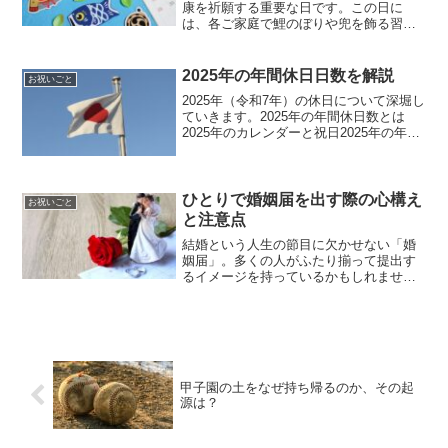
康を祈願する重要な日です。この日に
は、各ご家庭で鯉のぼりや兜を飾る習慣
があります。そのなかでも「かぶと飾
り」は特に価値が高いものです。先代か
ら子に受け継がれることもありますが、
2025年の年間休日日数を解説
お祝いごと
実はそれには気を付けなけれ...
2025年（令和7年）の休日について深堀し
ていきます。2025年の年間休日数とは
2025年のカレンダーと祝日2025年の年間
休日数を把握するには、カレンダーと祝
日を確認することが重要です。日本の祝
日は年間16日あり、土日と合わせて企業
の休日...
ひとりで婚姻届を出す際の心構え
お祝いごと
と注意点
結婚という人生の節目に欠かせない「婚
姻届」。多くの人がふたり揃って提出す
るイメージを持っているかもしれません
が、実は“ひとりで婚姻届を出す”というケ
ースも少なくありません。本記事では、
「ひとりで婚姻届を出す割合」やその理
由、心構えから具体的...
甲子園の土をなぜ持ち帰るのか、その起
源は？