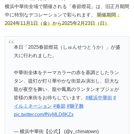
横浜中華街全域で開催される「春節燈花」は、旧正月期間
中に特別なデコレーションで彩られます。
開催期間：
2024年11月1日（金）から2025年2月23日（日）
本日「2025春節燈花（しゅんせつとうか）」が盛
大に行われました。
中華街全体をテーマカラーの赤を基調としたラン
タン、提灯が灯り華やかな街並み演出し、巨大な
龍が夜空を舞い、龍や鳳凰のランタンオブジェが
皆様の来街をお待ちしています。
#横浜中華街
#
イルミネーション
#春節
#獅子舞
pic.twitter.com/fNyMLD8KZx
— 横浜中華街【公式】 (@y_chinatown)