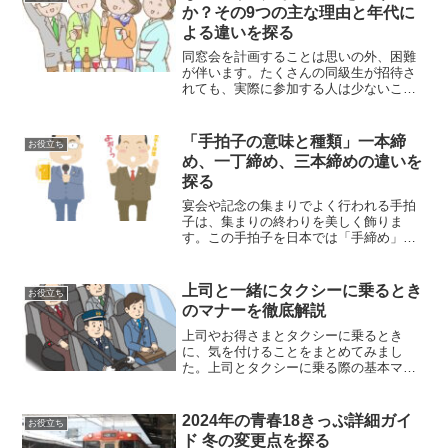
か？その9つの主な理由と年代に
よる違いを探る
同窓会を計画することは思いの外、困難
が伴います。たくさんの同級生が招待さ
れても、実際に参加する人は少ないこと
が多いのです。それでは、参加者が少な
い主な理由は何でしょうか？多くの人が
参加を躊躇する理由が存在します。ここ
「手拍子の意味と種類」一本締
お役立ち
では、そうした理由をいく...
め、一丁締め、三本締めの違いを
探る
宴会や記念の集まりでよく行われる手拍
子は、集まりの終わりを美しく飾りま
す。この手拍子を日本では「手締め」と
呼び、地域によって異なる名称や形式が
存在しますが、「一本締め」「一丁締
め」「三本締め」が最も一般的です。こ
上司と一緒にタクシーに乗るとき
お役立ち
の記事では、これらの手締めの...
のマナーを徹底解説
上司やお得さまとタクシーに乗るとき
に、気を付けることをまとめてみまし
た。上司とタクシーに乗る際の基本マナ
ータクシー乗車前に確認すべきこと上司
とタクシーに乗る際には、まず目的地を
確認し、適切なルートを事前に把握して
2024年の青春18きっぷ詳細ガイ
お役立ち
おくことが重要です。時間帯に...
ド 冬の変更点を探る