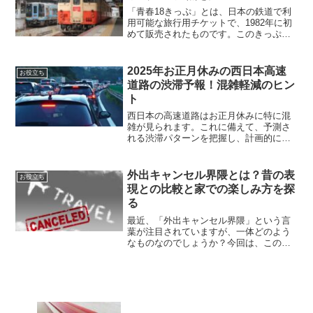
「青春18きっぷ」とは、日本の鉄道で利
用可能な旅行用チケットで、1982年に初
めて販売されたものです。このきっぷ
は、JR全路線の普通列車や快速列車の普
通車自由席、さらにBRTとJR西日本宮島
フェリーなどでも使用可能で、非常に経
2025年お正月休みの西日本高速
お役立ち
済的であり、利...
道路の渋滞予報！混雑軽減のヒン
ト
西日本の高速道路はお正月休みに特に混
雑が見られます。これに備えて、予測さ
れる渋滞パターンを把握し、計画的に移
動することが重要です。特に名神高速道
路、九州自動車道、山陽自動車道、中国
自動車道の各エリアでは、年末の帰省ラ
外出キャンセル界隈とは？昔の表
お役立ち
ッシュや正月のUターンラ...
現との比較と家での楽しみ方を探
る
最近、「外出キャンセル界隈」という言
葉が注目されていますが、一体どのよう
なものなのでしょうか？今回は、このテ
ーマについて詳しく探ってみます。外出
キャンセル界隈とは？「外出キャンセル
界隈」とは、外出の機会を減らし、自宅
での時間を充実させること...