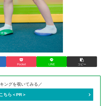
Pocket
LINE
コピー
キングを覗いてみる／
こちら＜PR＞