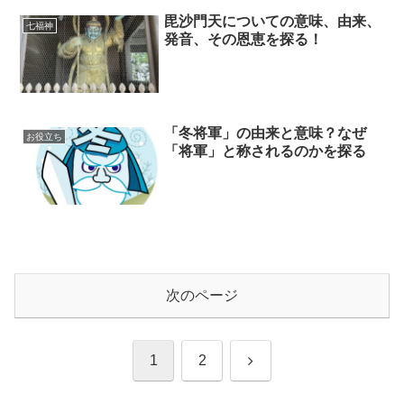
毘沙門天についての意味、由来、
七福神
発音、その恩恵を探る！
「冬将軍」の由来と意味？なぜ
お役立ち
「将軍」と称されるのかを探る
次のページ
次
1
2
へ